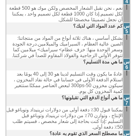
4
أ
نعم ، نحن نقبل الشعار المخصص ولكن موك هو 500 قطعة
لكل تصميم.إذا كان 1000 قطعة لكل تصميم واحد ، يمكننا
أن نجعل تصميمًا مخصصًا للشكل.
س
كم عدد المواد التي لديك؟
5
أ
بشكل أساسي ، هناك ثلاثة أنواع من المواد من منتجاتنا:
الصين عالية العظام ، السيراميك والميلامين.درجة الجودة
وسعر الوحدة منها: خزف عظام> سيراميك> ميلامين.كما
تتوفر الأواني الزجاجية والفولاذ المقاوم للصدأ في شركتنا.
س
ما هي مدة التسليم؟
6
أ
عادةً ما يكون وقت التسليم لدينا هو 30 إلى 40 يومًا بعد
استلام الدفعة الأولى في حسابنا في حالة نفاد المخزون ،
سيكون مخزون 50-300ps لبعض العناصر ممكنًا.ستتغير
كمية المخزون كل يوم.
س
ما هي أنواع الدفع التي تقبلونها؟
7
أ
يمكننا قبول 30٪ دفعة أولى من دولارات ترينيداد وتوباغو قبل
الإنتاج ، وتوازن 70٪ من دولارات ترينيداد وتوباغو قبل
التسليم ؛إذا كنت بحاجة إلى شعار مخصص ، فسيتم طلب
50٪ دفعة أولى.
س
ما مصطلح السعر الذي تقوم به عادة؟