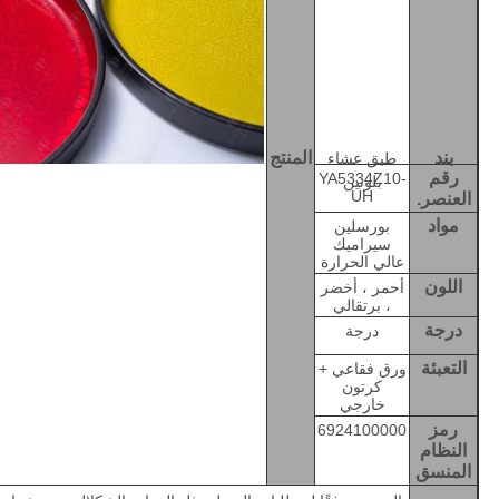
بند
المنتج
طبق عشاء
رقم
YA5334Z10-
بلونين
UH
العنصر.
مواد
بورسلين
سيراميك
عالي الحرارة
اللون
أحمر ، أخضر
، برتقالي
درجة
درجة
التعبئة
ورق فقاعي +
كرتون
خارجي
رمز
6924100000
النظام
المنسق