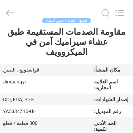
أواني
السيراميك
المزود.
Copyright
©
طبق عشاء سيراميك
2020
-
2025
مقاومة الصدمات المستقيمة طبق
الصفحة
ceramicdinnerwareset.com.
All
عشاء سيراميك آمن في
الرئيسية
Rights
Reserved.
الميكروويف
منتجات
مكان المنشأ:
قوانغدونغ ، الصين
معلومات
اسم العلامة
Jinqiangyi
عنا
التجارية:
إصدار الشهادات:
CIQ, FDA, SGS
جولة
رقم الموديل:
YA5334Z10-UH
في
الحد الأدنى
300 قطعة / قطع
المعمل
لكمية: