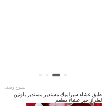
منتوج وصف
طبق عشاء سيراميك مستدير مستدير بلونين
لطراز خبز عشاء مطعم