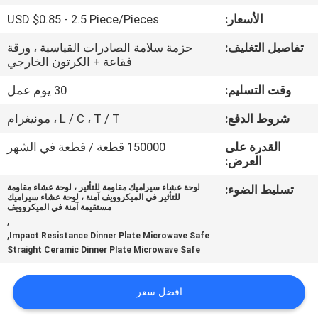
الأسعار:
USD $0.85 - 2.5 Piece/Pieces
مراقبة
تفاصيل التغليف:
حزمة سلامة الصادرات القياسية ، ورقة
الجودة
فقاعة + الكرتون الخارجي
وقت التسليم:
30 يوم عمل
اتصل
شروط الدفع:
L / C ، T / T ، مونيغرام
بنا
القدرة على
150000 قطعة / قطعة في الشهر
العرض:
أخبار
تسليط الضوء:
لوحة عشاء سيراميك مقاومة للتأثير ، لوحة عشاء مقاومة
للتأثير في الميكروويف آمنة ، لوحة عشاء سيراميك
مستقيمة آمنة في الميكروويف
,
,
Impact Resistance Dinner Plate Microwave Safe
Straight Ceramic Dinner Plate Microwave Safe
افضل سعر