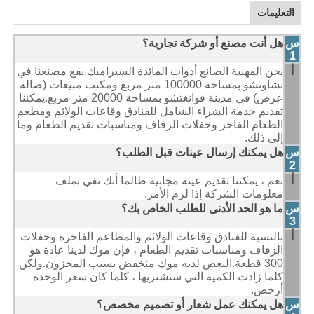
التعليمات
س
هل أنت مصنع أو شركة تجارية؟
1
أ
نحن المهنية الصانع أدوات المائدة السيراميك.يقع مصنعنا في
تشاوتشو بمساحة 100000 متر مربع ومكتب مبيعات (صالة
عرض) في مدينة قوانغتشو بمساحة 20000 متر مربع.يمكننا
تقديم خدمة الشراء الشامل للفنادق وقاعات الولائم ومطعم
الطعام الفاخر وحفلات الزفاف ومناسبات تقديم الطعام وما
إلى ذلك.
س
هل يمكنك إرسال عينات قبل الطلب؟
2
أ
نعم ، يمكننا تقديم عينة مجانية طالما أنك تفي بملف
معلومات الشركة إذا لزم الأمر.
س
ما هو الحد الأدنى للطلب الخاص بك؟
3
أ
بالنسبة للفنادق وقاعات الولائم والمطاعم الفاخرة وحفلات
الزفاف ومناسبات تقديم الطعام ، فإن موك لدينا عادة هو
300 قطعة.البعض لديه موك منخفض بسبب المخزون.ولكن
كلما زادت الكمية التي ستشتريها ، كلما كان سعر الوحدة
أرخص.
س
هل يمكنك عمل شعار أو تصميم مخصص؟